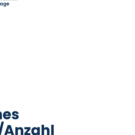
rage
hes
/Anzahl