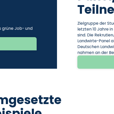
Teiln
Zielgruppe der Stu
s grüne Job- und
letzten 10 Jahre i
sind. Die Rekrutie
Landwirte-Panel a
Deutschen Landwir
nahmen an der Bef
Umgesetzte
ispiele