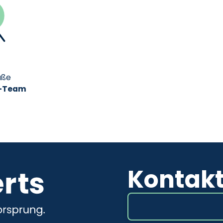
üße
s-Team
Kontak