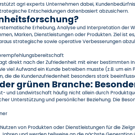
rstützt agri experts Unternehmen dabei, Kundenbedürfni
 strategische Entscheidungen datenbasiert abzusichern.
nheitsforschung?
systematische Erhebung, Analyse und Interpretation der
, Marken, Dienstleistungen oder Produkten. Ziel ist es,
aus strategische sowie operative Verbesserungen abzul
terempfehlungsbereitschaft
agt direkt nach der Zufriedenheit mit einer bestimmten 
ie viel Aufwand ein Kunde betreiben musste (z.B. um ein 
ren, die die Kundenzufriedenheit besonders stark beeinflus
 der grünen Branche: Besonde
st- und Landwirtschaft häufig nicht allein durch Produkt
her Unterstützung und persönlicher Beziehung. Die Besond
ner
 Nutzen von Produkten oder Dienstleistungen für die Ziel
 Jahren und werden teilweise an die nächste Generation ü