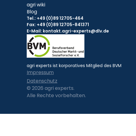
agri wiki
Blog
Tel.:
+49 (0)89 12705-464
Fax: +49 (0)89 12705-841371
E-Mail:
kontakt.agri-experts@dlv.de
agri experts ist korporatives Mitglied des BVM
Impressum
Datenschutz
© 2026 agri experts.
Alle Rechte vorbehalten.