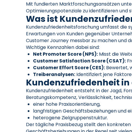
Mit fundierten Marktforschungsansätzen unte
Optimierungspotenziale zu identifizieren und
Was ist Kundenzufriede
Kundenzufriedenheitsforschung umfasst die 
Erwartungen von Kunden gegenüber Unternehmen
Customer Journey messbar zu machen und dar
Wichtige Kennzahlen dabei sind:
Net Promoter Score (NPS):
Misst die Wei
Customer Satisfaction Score (CSAT):
Fr
Customer Effort Score (CES):
Bewertet, w
Treiberanalysen:
Identifiziert jene Fakto
Kundenzufriedenheit in
Kundenzufriedenheit entsteht in der Jagd, For
Beratungskompetenz, Verlässlichkeit, technisc
einer hohe Praxisorientierung,
langfristigen Geschäftsbeziehungen und ei
heterogene Zielgruppenstruktur.
Der tägliche Praxisbezug stellt den konkreten
Geschäftsbeziehungen in der Regel seit vielen